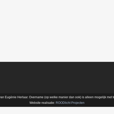
t van Eugènie Herlaar. Overname (op welke manier dan ook) is alleen mogelijk met
Website realisatie:
ROODlicht Projecten