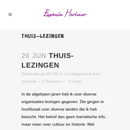
THUIS-LEZINGEN
26 JUN
THUIS-
LEZINGEN
Geplaatst op 10:29h
in
Uncategorized
door
eherlaar
0 Reactie's
0
Likes
In de afgelopen jaren heb ik voor diverse
organisaties lezingen gegeven. Die gingen in
hoofdzaak over diverse landen die ik heb
bezocht. Het betrof dan geen toeristische info,
maar meer over cultuur en historie. Met