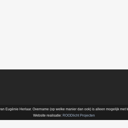
t van Eugènie Herlaar. Overname (op welke manier dan ook) is alleen mogelijk met
Website realisatie:
ROODlicht Projecten